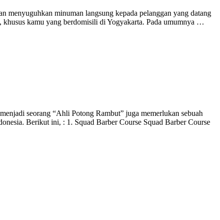
ik dan menyuguhkan minuman langsung kepada pelanggan yang datang
Iya, khusus kamu yang berdomisili di Yogyakarta. Pada umumnya …
menjadi seorang “Ahli Potong Rambut” juga memerlukan sebuah
donesia. Berikut ini, : 1. Squad Barber Course Squad Barber Course