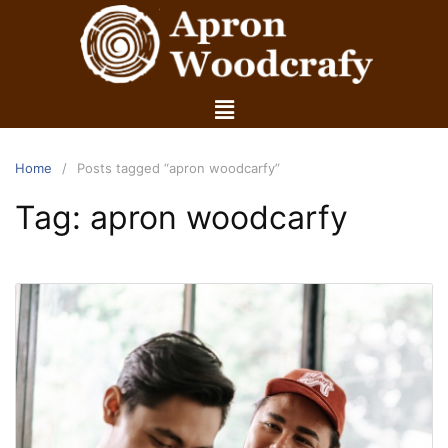
Home
Posts tagged “apron woodcarfy”
Tag:
apron woodcarfy