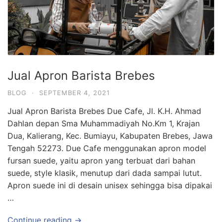
Jual Apron Barista Brebes
BLOG
·
SEPTEMBER 4, 2021
Jual Apron Barista Brebes Due Cafe, Jl. K.H. Ahmad
Dahlan depan Sma Muhammadiyah No.Km 1, Krajan
Dua, Kalierang, Kec. Bumiayu, Kabupaten Brebes, Jawa
Tengah 52273. Due Cafe menggunakan apron model
fursan suede, yaitu apron yang terbuat dari bahan
suede, style klasik, menutup dari dada sampai lutut.
Apron suede ini di desain unisex sehingga bisa dipakai
…
Continue reading →