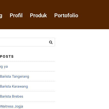
g
Profil
Produk
Portofolio
 POSTS
ng ya
 Barista Tangerang
 Barista Karawang
 Barista Brebes
 Waitress Jogja