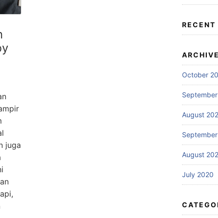
RECENT
n
by
ARCHIV
October 2
September
an
hampir
August 20
m
al
September
n juga
August 20
a
i
July 2020
han
api,
CATEGO
n