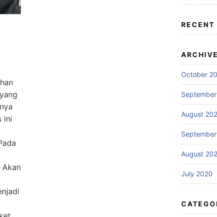
RECENT
ARCHIV
October 2
ahan
 yang
September
anya
August 20
 ini
September
 Pada
August 20
. Akan
July 2020
njadi
CATEGO
ket …