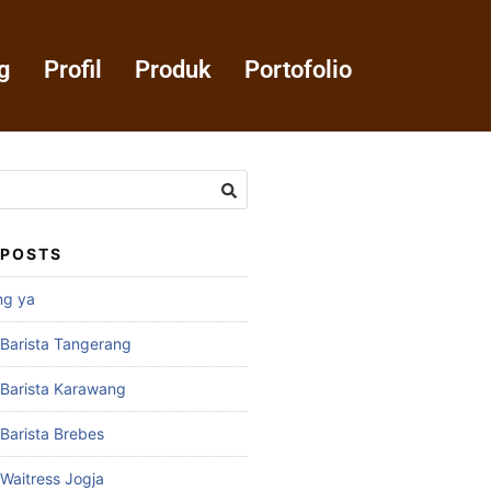
g
Profil
Produk
Portofolio
 POSTS
ng ya
 Barista Tangerang
 Barista Karawang
 Barista Brebes
 Waitress Jogja