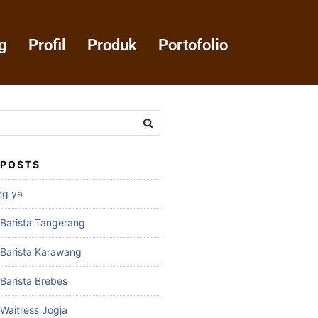
g
Profil
Produk
Portofolio
 POSTS
ng ya
 Barista Tangerang
 Barista Karawang
 Barista Brebes
 Waitress Jogja