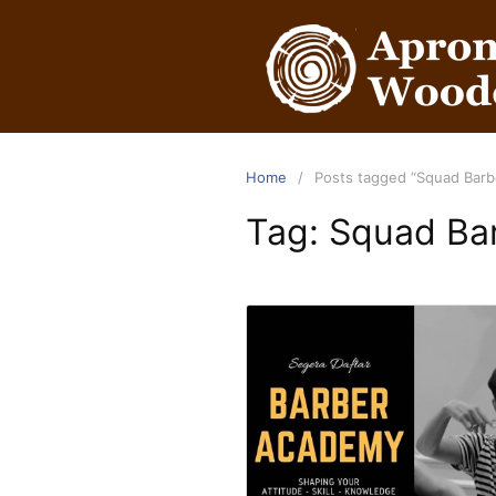
Home
Posts tagged “Squad Barb
Tag:
Squad Ba