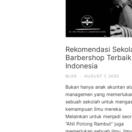
Rekomendasi Sekol
Barbershop Terbaik
Indonesia
BLOG
·
AUGUST 7, 2020
Bukan hanya anak akuntan at
managemen yang memerluka
sebuah sekolah untuk menga
kemampuan ilmu mereka.
Melainkan untuk menjadi seo
“Ahli Potong Rambut” juga
memerlukan sebuah ilmu, ilmu