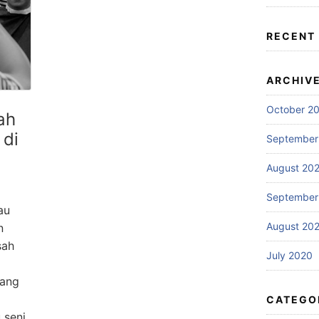
RECENT
ARCHIV
October 2
ah
 di
September
August 20
September
au
August 20
n
sah
July 2020
rang
CATEGO
 seni