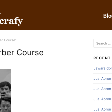
Blo
er Course”
rber Course
RECENT
Jawara do
Jual Apron
Jual Apron
Jual Apron
Jual Apron