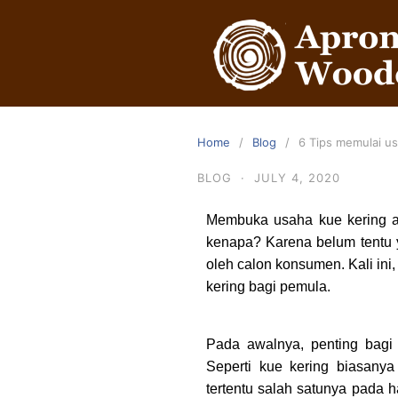
Home
Blog
6 Tips memulai us
BLOG
·
JULY 4, 2020
Membuka usaha kue kering at
kenapa? Karena belum tentu y
oleh calon konsumen. Kali ini
kering bagi pemula.
Pada awalnya, penting bagi 
Seperti kue kering biasany
tertentu salah satunya pada har