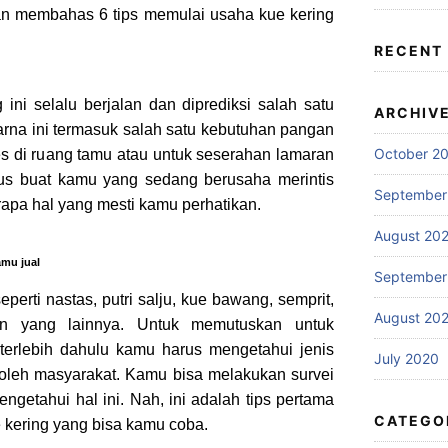
akan membahas 6 tips memulai usaha kue kering
RECENT
g ini selalu berjalan dan diprediksi salah satu
ARCHIV
arna ini termasuk salah satu kebutuhan pangan
October 2
s di ruang tamu atau untuk seserahan lamaran
us buat kamu yang sedang berusaha merintis
September
erapa hal yang mesti kamu perhatikan.
August 20
amu jual
September
perti nastas, putri salju, kue bawang, semprit,
August 20
dan yang lainnya. Untuk memutuskan untuk
erlebih dahulu kamu harus mengetahui jenis
July 2020
 oleh masyarakat. Kamu bisa melakukan survei
engetahui hal ini. Nah, ini adalah tips pertama
CATEGO
 kering yang bisa kamu coba.