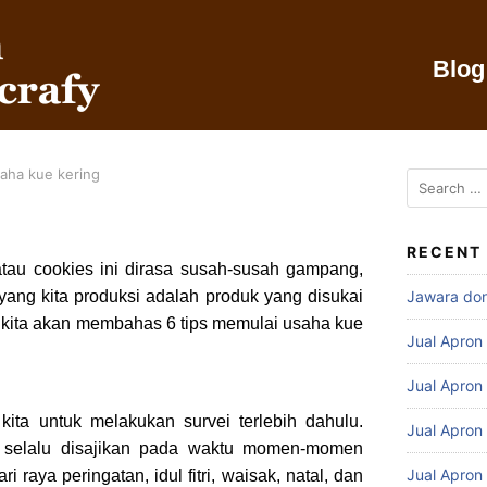
Blog
aha kue kering
RECENT
au cookies ini dirasa susah-susah gampang,
ang kita produksi adalah produk yang disukai
Jawara do
, kita akan membahas 6 tips memulai usaha kue
Jual Apron
Jual Apron
kita untuk melakukan survei terlebih dahulu.
Jual Apron
a selalu disajikan pada waktu momen-momen
Jual Apron
i raya peringatan, idul fitri, waisak, natal, dan