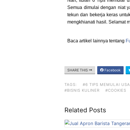
Nah, itulah 6 Tips memulai 
Semua dimulai dengan niat y
tekun dan bekerja keras untu
mengkhianati hasil. Selamat
Baca artikel lainnya tentang
F
SHARE THIS
Facebook
TAGS:
#6 TIPS MEMULAI US
#BISNIS KULINER
#COOKIES
Related Posts