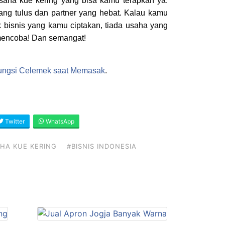
usaha kue kering yang bisa kamu terapkan ya.
ang tulus dan partner yang hebat. Kalau kamu
k bisnis yang kamu ciptakan, tiada usaha yang
 mencoba! Dan semangat!
ungsi Celemek saat Memasak
.
Twitter
WhatsApp
AHA KUE KERING
#BISNIS INDONESIA