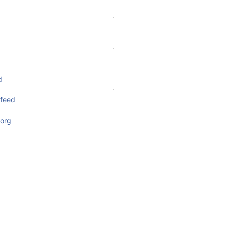
d
feed
org