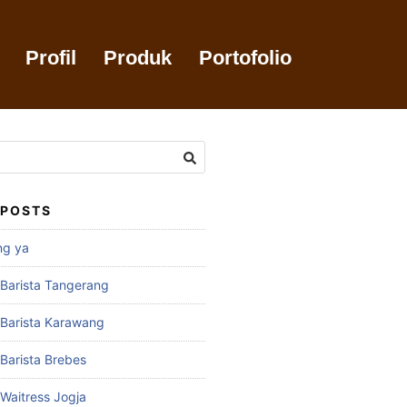
Profil
Produk
Portofolio
 POSTS
ng ya
 Barista Tangerang
 Barista Karawang
 Barista Brebes
 Waitress Jogja