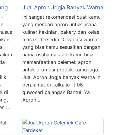
ang
Jual Apron Jogja Banyak Warna
 –
ini sangat rekomendasi buat kamu
an
yang mencari apron untuk usaha
khusus
kuliner kekinian, bakery dan kelas
akan
masak. Tersedia 10 variasi warna
ta
yang bisa kamu sesuaikan dengan
aikan
nama usahamu. Jadi kamu bisa
da
memanfaatkan celemek apron
untuk promosi produk kamu juga.
lik
Jual Apron Jogja banyak Warna ini
G
beralamat di kalkaijo rt 06
i di
guwosari pajangan Bantul Ya !
ong,
Apron …
ten …