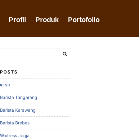
Profil
Produk
Portofolio
 POSTS
ng ya
 Barista Tangerang
 Barista Karawang
 Barista Brebes
 Waitress Jogja