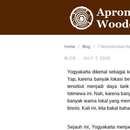
Home
Blog
7 Rekomendasi Ka
BLOG
·
JULY 7, 2020
Yogyakarta dikenal sebagai k
Yap, karena banyak lokasi be
tersebut menjadi daya tari
Istimewa ini. Nah, karena ban
banyak warna lokal yang mem
bisnis. Kali ini, kita bakal b
Sejauh ini, Yogyakarta menjad