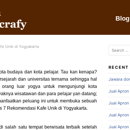
Blog
fe Unik di Yogyakarta
RECENT
ota budaya dan kota pelajar. Tau kan kenapa?
rsejarah dan universitas ternama sehingga hal
Jawara do
k orang luar yogya untuk mengunjungi kota
Jual Apron
yaknya wisatawan dan para pelajar yan datang;
anfaatkan peluang ini untuk membuka sebuah
Jual Apron
ahas 7 Rekomendasi Kafe Unik di Yogyakarta.
Jual Apron
Jual Apron
i salah satu tempat berwisata terbaik setelah