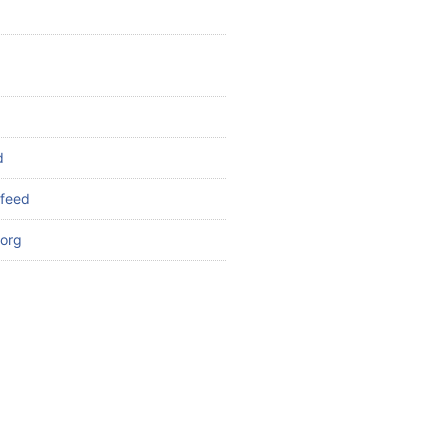
d
feed
org