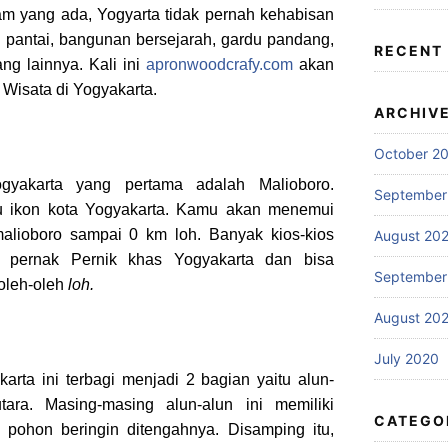
 yang ada, Yogyarta tidak pernah kehabisan
i pantai, bangunan bersejarah, gardu pandang,
RECENT
g lainnya. Kali ini
apronwoodcrafy.com
akan
Wisata di Yogyakarta.
ARCHIV
October 2
gyakarta yang pertama adalah Malioboro.
September
tu ikon kota Yogyakarta. Kamu akan menemui
 malioboro sampai 0 km loh. Banyak kios-kios
August 20
 pernak Pernik khas Yogyakarta dan bisa
September
 oleh-oleh
loh.
August 20
July 2020
arta ini terbagi menjadi 2 bagian yaitu alun-
tara. Masing-masing alun-alun ini memiliki
CATEGO
 pohon beringin ditengahnya. Disamping itu,