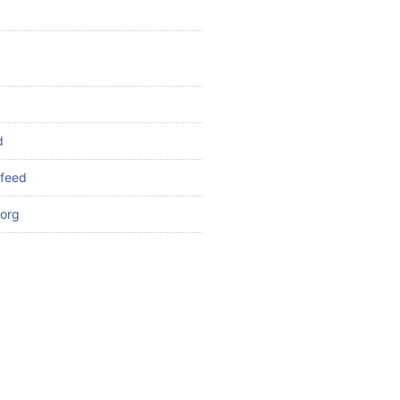
d
feed
org