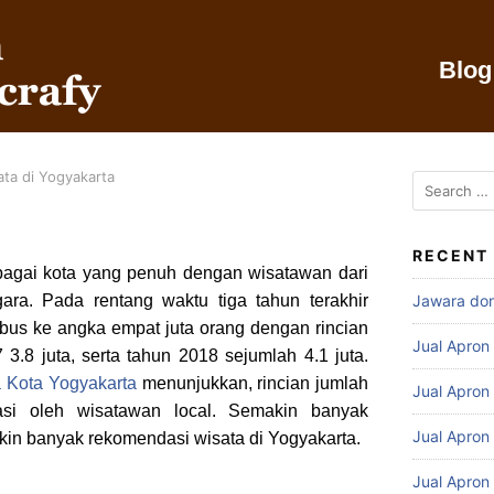
Blog
ta di Yogyakarta
RECENT
bagai kota yang penuh dengan wisatawan dari
ra. Pada rentang waktu tiga tahun terakhir
Jawara do
bus ke angka empat juta orang dengan rincian
Jual Apron
3.8 juta, serta tahun 2018 sejumlah 4.1 juta.
a Kota Yogyakarta
menunjukkan, rincian jumlah
Jual Apron
si oleh wisatawan local. Semakin banyak
Jual Apron
in banyak rekomendasi wisata di Yogyakarta.
Jual Apron