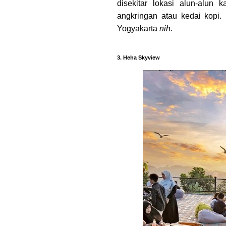
disekitar lokasi alun-alu
angkringan atau kedai kopi. B
Yogyakarta
nih.
3. Heha Skyview