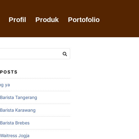
Profil
Produk
Portofolio
 POSTS
ng ya
 Barista Tangerang
 Barista Karawang
 Barista Brebes
 Waitress Jogja