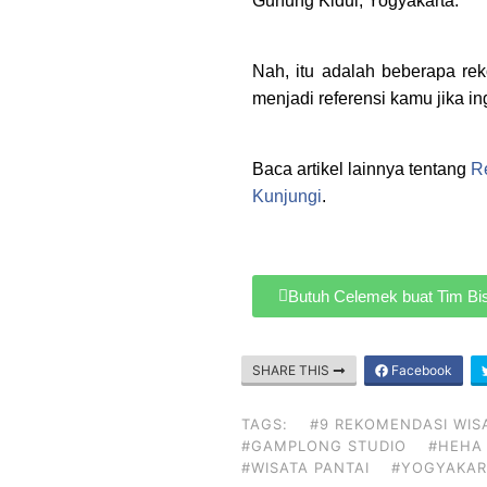
Gunung Kidul, Yogyakarta.
Nah, itu adalah beberapa re
menjadi referensi kamu jika i
Baca artikel lainnya tentang
R
Kunjungi
.
Butuh Celemek buat Tim Bisn
SHARE THIS
Facebook
TAGS:
#9 REKOMENDASI WIS
#GAMPLONG STUDIO
#HEHA
#WISATA PANTAI
#YOGYAKAR