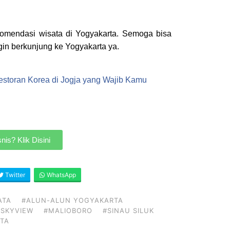
komendasi wisata di Yogyakarta. Semoga bisa
ngin berkunjung ke Yogyakarta ya.
estoran Korea di Jogja yang Wajib Kamu
is? Klik Disini
Twitter
WhatsApp
ATA
#ALUN-ALUN YOGYAKARTA
 SKYVIEW
#MALIOBORO
#SINAU SILUK
TA