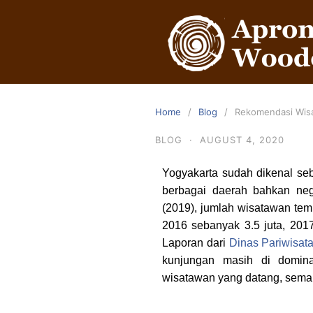
Home
Blog
Rekomendasi Wisa
BLOG
·
AUGUST 4, 2020
Yogyakarta sudah dikenal se
berbagai daerah bahkan nega
(2019), jumlah wisatawan tem
2016 sebanyak 3.5 juta, 2017 
Laporan dari
Dinas Pariwisat
kunjungan masih di domina
wisatawan yang datang, semak