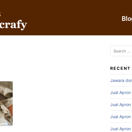
Blo
RECENT
Jawara do
Jual Apron
Jual Apron
Jual Apron
Jual Apron