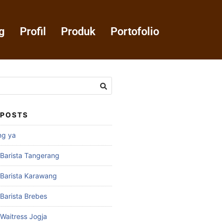
g
Profil
Produk
Portofolio
 POSTS
ng ya
 Barista Tangerang
 Barista Karawang
 Barista Brebes
 Waitress Jogja