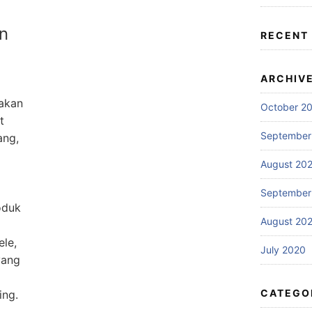
an
RECENT
ARCHIV
pakan
October 2
t
September
ang,
August 20
September
oduk
August 20
le,
July 2020
yang
CATEGO
ing.