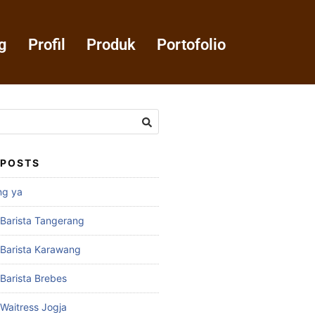
g
Profil
Produk
Portofolio
 POSTS
ng ya
 Barista Tangerang
 Barista Karawang
 Barista Brebes
 Waitress Jogja