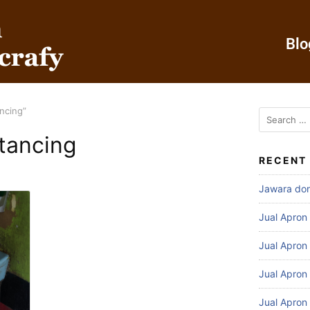
Blo
ancing”
stancing
RECENT
Jawara do
Jual Apron
Jual Apron
Jual Apron
Jual Apron