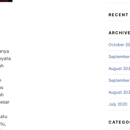
RECENT
ARCHIV
October 2
anya
September
nyata
ah
August 20
h
September
as
August 20
ah
Besar
July 2020
atu
CATEGO
tu,